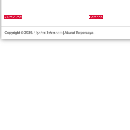
« Prev Post
Beranda
Copyright © 2016.
LiputanJabar.com
| Akurat Terpercaya
.