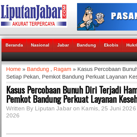
Beranda
Nasional
Jabar
Bandung
Ekobis
Hukr
Headlines News :
Home
»
Bandung
,
Ragam
» Kasus Percobaan Bunuh 
Setiap Pekan, Pemkot Bandung Perkuat Layanan Ke
Kasus Percobaan Bunuh Diri Terjadi Ham
Pemkot Bandung Perkuat Layanan Keseh
Written By Liputan Jabar on Kamis, 25 Juni 2026 
2026