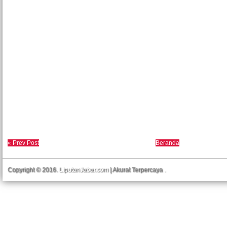
« Prev Post
Beranda
Copyright © 2016.
LiputanJabar.com
| Akurat Terpercaya
.