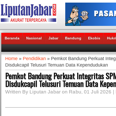
Beranda
Nasional
Jabar
Bandung
Ekobis
Hukr
Headlines News :
Home
»
Pendidikan
» Pemkot Bandung Perkuat Integ
Disdukcapil Telusuri Temuan Data Kependudukan
Pemkot Bandung Perkuat Integritas SP
Disdukcapil Telusuri Temuan Data Kepe
Written By Liputan Jabar on Rabu, 01 Juli 2026 |