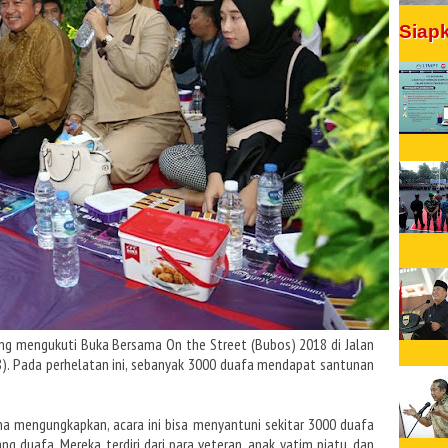
Siap
ang mengukuti Buka Bersama On the Street (Bubos) 2018 di Jalan
8). Pada perhelatan ini, sebanyak 3000 duafa mendapat santunan
a mengungkapkan, acara ini bisa menyantuni sekitar 3000 duafa
 duafa. Mereka terdiri dari para veteran, anak yatim piatu, dan