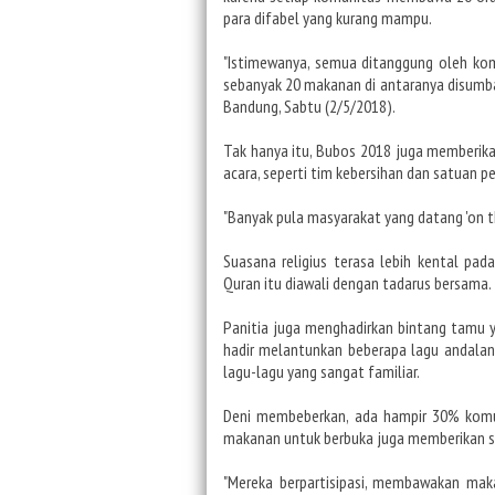
para difabel yang kurang mampu.
"Istimewanya, semua ditanggung oleh ko
sebanyak 20 makanan di antaranya disumban
Bandung, Sabtu (2/5/2018).
Tak hanya itu, Bubos 2018 juga memberik
acara, seperti tim kebersihan dan satuan p
"Banyak pula masyarakat yang datang 'on th
Suasana religius terasa lebih kental pad
Quran itu diawali dengan tadarus bersama. 
Panitia juga menghadirkan bintang tamu 
hadir melantunkan beberapa lagu andalann
lagu-lagu yang sangat familiar.
Deni membeberkan, ada hampir 30% komu
makanan untuk berbuka juga memberikan 
"Mereka berpartisipasi, membawakan mak