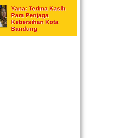
Yana: Terima Kasih
Para Penjaga
Kebersihan Kota
Bandung