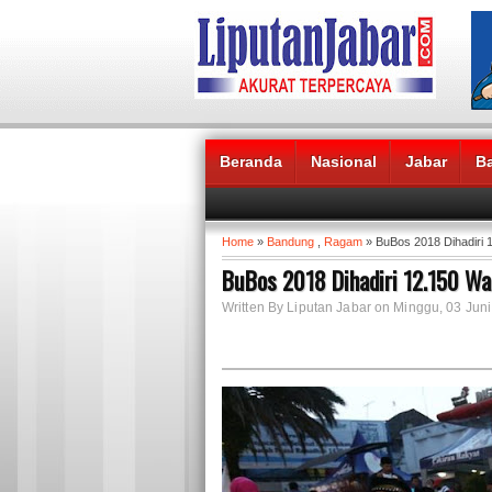
Beranda
Nasional
Jabar
B
Headlines News :
Home
»
Bandung
,
Ragam
» BuBos 2018 Dihadiri 
BuBos 2018 Dihadiri 12.150 W
Written By Liputan Jabar on Minggu, 03 Juni