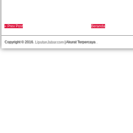
« Prev Post
Beranda
Copyright © 2016.
LiputanJabar.com
| Akurat Terpercaya
.