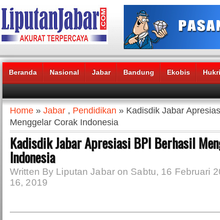
Beranda
Nasional
Jabar
Bandung
Ekobis
Hukr
Headlines News :
Home
»
Jabar
,
Pendidikan
» Kadisdik Jabar Apresias
Menggelar Corak Indonesia
Kadisdik Jabar Apresiasi BPI Berhasil Me
Indonesia
Written By Liputan Jabar on Sabtu, 16 Februari 2
16, 2019