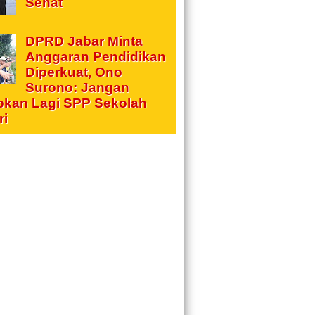
Sehat
DPRD Jabar Minta
Anggaran Pendidikan
Diperkuat, Ono
Surono: Jangan
pkan Lagi SPP Sekolah
ri