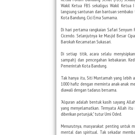
Wakil Ketua FBS sekaligus Wakil Ketua
langsung santunan dan bantuan sembako t
Kota Bandung, Cici Ema Sumarna.
Di hari pertama rangkaian Safari Senyum 
Cicendo. Selanjutnya ke Masjid Besar Cip
Barokah Kecamatan Sukasari.
Di setiap titik, acara selalu menyisipk
sampah) dan pencegahan kebakaran. Kedu
Pemerintah Kota Bandung.
Tak hanya itu, Siti Muntamah yang lebih 
1000 hafiz dengan meminta anak-anak mel
diawali dengan tadarus bersama.
"Alquran adalah bentuk kasih sayang Al
yang menyelamatkan. Ternyata Allah itu m
diberikan petunjuk," tutur Umi Oded.
Menurutnya, masyarakat penting untuk m
mental dan spiritual. Tak sekadar memb