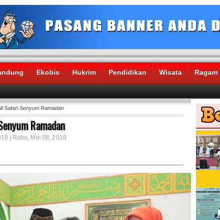
andung
Ekobis
Hukrim
Pendidikan
Wisata
Ragam
ali Safari Senyum Ramadan
i Senyum Ramadan
019 | Rabu, Mei 08, 2019