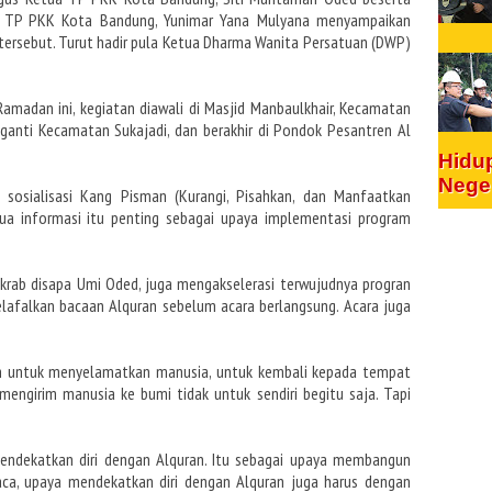
 I TP PKK Kota Bandung, Yunimar Yana Mulyana menyampaikan
ersebut. Turut hadir pula Ketua Dharma Wanita Persatuan (DWP)
Ramadan ini, kegiatan diawali di Masjid Manbaulkhair, Kecamatan
aganti Kecamatan Sukajadi, dan berakhir di Pondok Pesantren Al
Hidu
Nege
an sosialisasi Kang Pisman (Kurangi, Pisahkan, dan Manfaatkan
a informasi itu penting sebagai upaya implementasi program
akrab disapa Umi Oded, juga mengakselerasi terwujudnya progran
afalkan bacaan Alquran sebelum acara berlangsung. Acara juga
lah untuk menyelamatkan manusia, untuk kembali kepada tempat
engirim manusia ke bumi tidak untuk sendiri begitu saja. Tapi
endekatkan diri dengan Alquran. Itu sebagai upaya membangun
aca, upaya mendekatkan diri dengan Alquran juga harus dengan