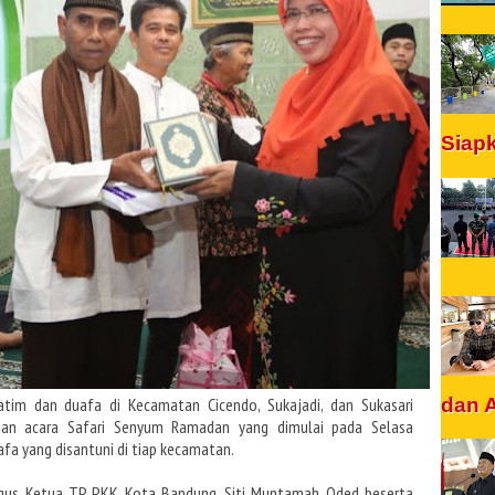
Siap
dan 
tim dan duafa di Kecamatan Cicendo, Sukajadi, dan Sukasari
an acara Safari Senyum Ramadan yang dimulai pada Selasa
afa yang disantuni di tiap kecamatan.
igus Ketua TP PKK Kota Bandung, Siti Muntamah Oded beserta