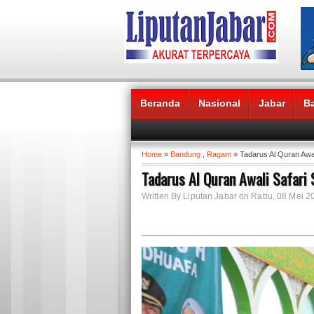
Beranda
Nasional
Jabar
B
Headlines News :
Home
»
Bandung
,
Ragam
» Tadarus Al Quran Aw
Tadarus Al Quran Awali Safar
Written By Liputan Jabar on Rabu, 08 Mei 2