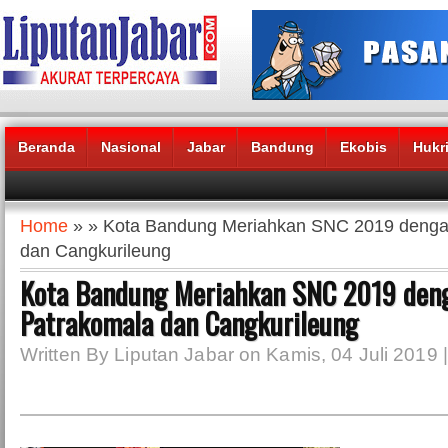
Beranda
Nasional
Jabar
Bandung
Ekobis
Hukr
Headlines News :
Home
» » Kota Bandung Meriahkan SNC 2019 denga
dan Cangkurileung
Kota Bandung Meriahkan SNC 2019 den
Patrakomala dan Cangkurileung
Written By Liputan Jabar on Kamis, 04 Juli 2019 |