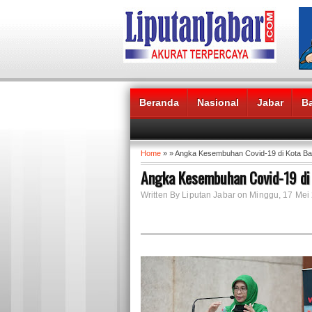
Beranda
Nasional
Jabar
B
Headlines News :
Home
» » Angka Kesembuhan Covid-19 di Kota B
Angka Kesembuhan Covid-19 di
Written By Liputan Jabar on Minggu, 17 Mei