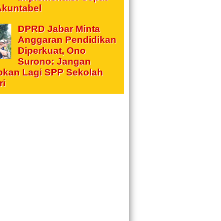
Akuntabel
DPRD Jabar Minta
Anggaran Pendidikan
Diperkuat, Ono
Surono: Jangan
pkan Lagi SPP Sekolah
ri