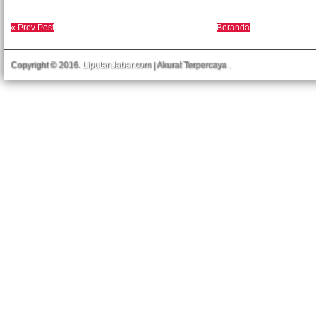
« Prev Post
Beranda
Copyright © 2016.
LiputanJabar.com
| Akurat Terpercaya
.