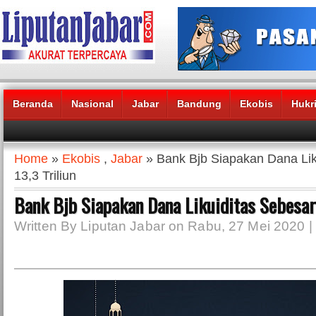
Beranda
Nasional
Jabar
Bandung
Ekobis
Hukr
Headlines News :
Home
»
Ekobis
,
Jabar
» Bank Bjb Siapakan Dana Lik
13,3 Triliun
Bank Bjb Siapakan Dana Likuiditas Sebesar 
Written By Liputan Jabar on Rabu, 27 Mei 2020 |