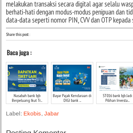
melakukan transaksi secara digital agar selalu was
berhati-hati dengan modus-modus penipuan dan ti
data-data seperti nomor PIN, CVV dan OTP kepada si
Share this post
:
Baca juga :
Nasabah bank bjb
Bayar Pajak Kendaraan di
ST016 bank bjb Jadi
Berpeluang Ikut Tr...
DIGI bank ...
Pilihan Investa...
Label:
Ekobis
,
Jabar
Posting Komentar