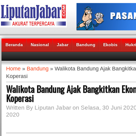
Beranda
Nasional
Jabar
Bandung
Ekobis
Hukr
Headlines News :
Home
»
Bandung
» Walikota Bandung Ajak Bangkitk
Koperasi
Walikota Bandung Ajak Bangkitkan Eko
Koperasi
Written By Liputan Jabar on Selasa, 30 Juni 2020
2020