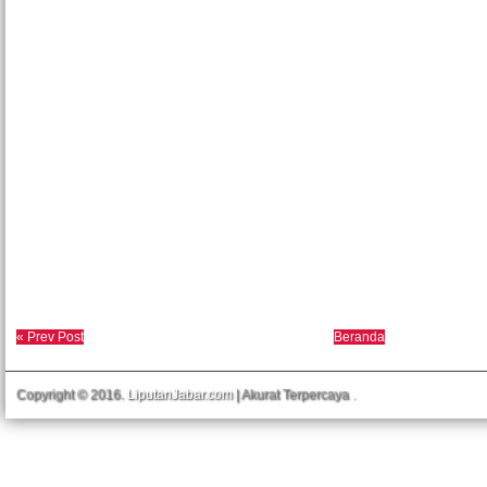
« Prev Post
Beranda
Copyright © 2016.
LiputanJabar.com
| Akurat Terpercaya
.