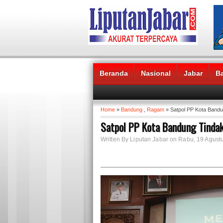
Beranda
Nasional
Jabar
B
Headlines News :
Home
»
Bandung
,
Ragam
» Satpol PP Kota Band
Satpol PP Kota Bandung Tindak
Written By Liputan Jabar on Rabu, 19 Agust