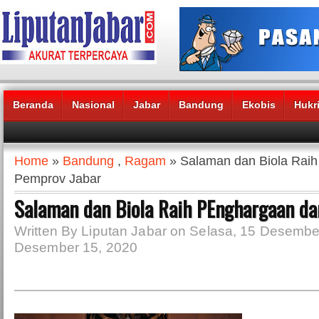
Beranda
Nasional
Jabar
Bandung
Ekobis
Hukr
Headlines News :
Home
»
Bandung
,
Ragam
» Salaman dan Biola Raih
Pemprov Jabar
Salaman dan Biola Raih PEnghargaan da
Written By Liputan Jabar on Selasa, 15 Desembe
Desember 15, 2020