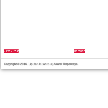
« Prev Post
Beranda
Copyright © 2016.
LiputanJabar.com
| Akurat Terpercaya
.