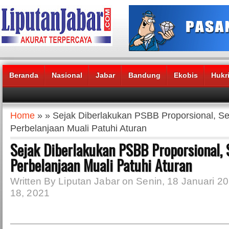
Beranda
Nasional
Jabar
Bandung
Ekobis
Hukr
Headlines News :
Home
» » Sejak Diberlakukan PSBB Proporsional, S
Perbelanjaan Muali Patuhi Aturan
Sejak Diberlakukan PSBB Proporsional,
Perbelanjaan Muali Patuhi Aturan
Written By Liputan Jabar on Senin, 18 Januari 20
18, 2021