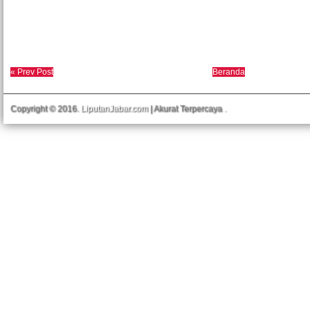
« Prev Post
Beranda
Copyright © 2016.
LiputanJabar.com
| Akurat Terpercaya
.