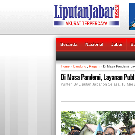
Beranda
Nasional
Jabar
B
Headlines News :
Home
»
Bandung
,
Ragam
» Di Masa Pandemi, Lay
Di Masa Pandemi, Layanan Publ
Written By Liputan Jabar on Selasa, 18 Mei 