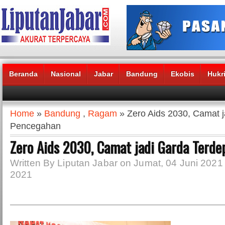
Beranda
Nasional
Jabar
Bandung
Ekobis
Hukr
Headlines News :
Home
»
Bandung
,
Ragam
» Zero Aids 2030, Camat 
Pencegahan
Zero Aids 2030, Camat jadi Garda Terd
Written By Liputan Jabar on Jumat, 04 Juni 2021 
2021