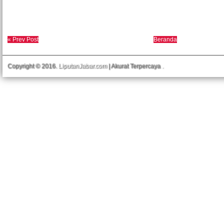
« Prev Post
Beranda
Copyright © 2016.
LiputanJabar.com
| Akurat Terpercaya
.