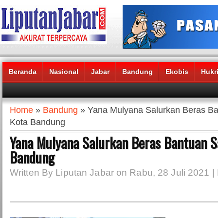
Beranda
Nasional
Jabar
Bandung
Ekobis
Hukr
Headlines News :
Home
»
Bandung
» Yana Mulyana Salurkan Beras Ba
Kota Bandung
Yana Mulyana Salurkan Beras Bantuan S
Bandung
Written By Liputan Jabar on Rabu, 28 Juli 2021 |