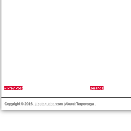
« Prev Post
Beranda
Copyright © 2016.
LiputanJabar.com
| Akurat Terpercaya
.