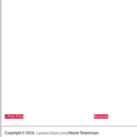
« Prev Post
Beranda
Copyright © 2016.
LiputanJabar.com
| Akurat Terpercaya
.