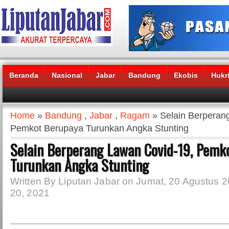
Beranda
Nasional
Jabar
Bandung
Ekobis
Hukr
Headlines News :
Home
»
Bandung
,
Jabar
,
Ragam
» Selain Berperan
Pemkot Berupaya Turunkan Angka Stunting
Selain Berperang Lawan Covid-19, Pemk
Turunkan Angka Stunting
Written By Liputan Jabar on Jumat, 20 Agustus 2
20, 2021