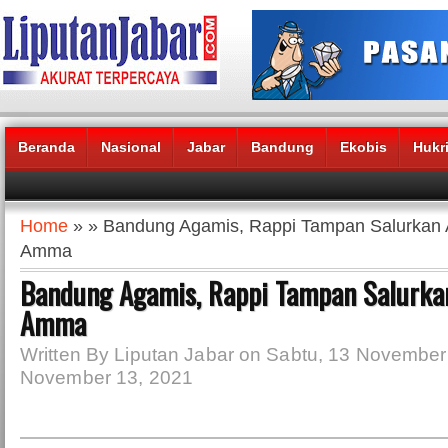
Beranda
Nasional
Jabar
Bandung
Ekobis
Hukr
Headlines News :
Home
» » Bandung Agamis, Rappi Tampan Salurkan 
Amma
Bandung Agamis, Rappi Tampan Salurkan
Amma
Written By Liputan Jabar on Sabtu, 13 November
November 13, 2021