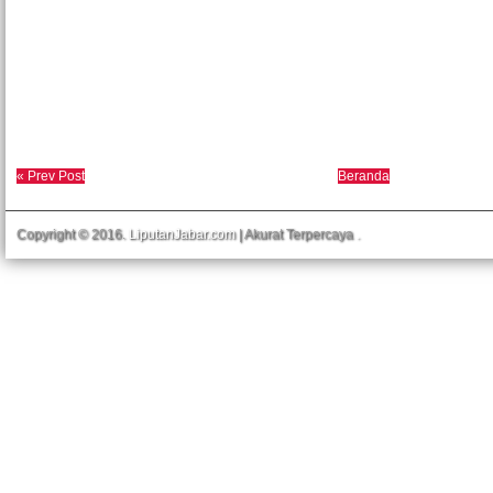
« Prev Post
Beranda
Copyright © 2016.
LiputanJabar.com
| Akurat Terpercaya
.