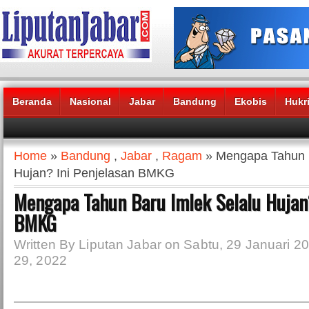
Beranda
Nasional
Jabar
Bandung
Ekobis
Hukr
Headlines News :
Home
»
Bandung
,
Jabar
,
Ragam
» Mengapa Tahun B
Hujan? Ini Penjelasan BMKG
Mengapa Tahun Baru Imlek Selalu Hujan?
BMKG
Written By Liputan Jabar on Sabtu, 29 Januari 20
29, 2022