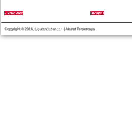
« Prev Post
Beranda
Copyright © 2016.
LiputanJabar.com
| Akurat Terpercaya
.