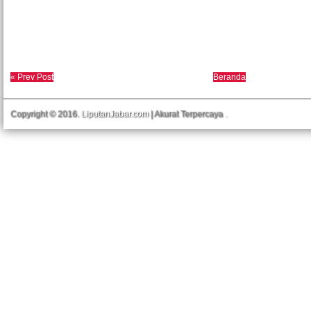
« Prev Post
Beranda
Copyright © 2016.
LiputanJabar.com
| Akurat Terpercaya
.