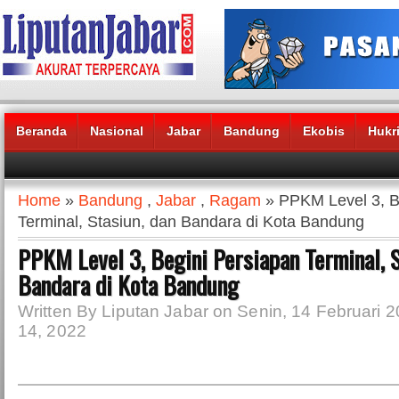
Beranda
Nasional
Jabar
Bandung
Ekobis
Hukr
Headlines News :
Home
»
Bandung
,
Jabar
,
Ragam
» PPKM Level 3, B
Terminal, Stasiun, dan Bandara di Kota Bandung
PPKM Level 3, Begini Persiapan Terminal, S
Bandara di Kota Bandung
Written By Liputan Jabar on Senin, 14 Februari 2
14, 2022