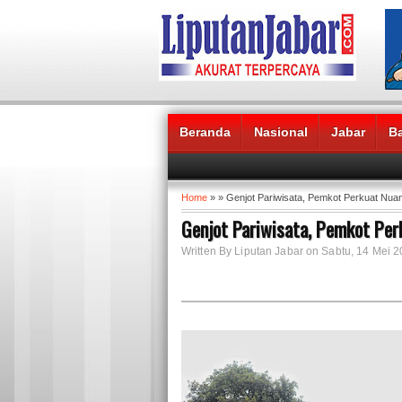
Beranda
Nasional
Jabar
B
Headlines News :
Home
» » Genjot Pariwisata, Pemkot Perkuat Nu
Genjot Pariwisata, Pemkot Pe
Written By Liputan Jabar on Sabtu, 14 Mei 2