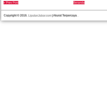
« Prev Post
Beranda
Copyright © 2016.
LiputanJabar.com
| Akurat Terpercaya
.