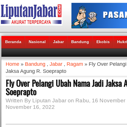
Beranda
Nasional
Jabar
Bandung
Ekobis
Hukr
Headlines News :
Home
»
Bandung
,
Jabar
,
Ragam
» Fly Over Pelang
Jaksa Agung R. Soeprapto
Fly Over Pelangi Ubah Nama Jadi Jaksa 
Soeprapto
Written By Liputan Jabar on Rabu, 16 November
November 16, 2022