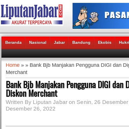
Beranda
Nasional
Jabar
Bandung
Ekobis
Hukr
Headlines News :
Home
» » Bank Bjb Manjakan Pengguna DIGI dan Di
Merchant
Bank Bjb Manjakan Pengguna DIGI dan 
Diskon Merchant
Written By Liputan Jabar on Senin, 26 Desember 
Desember 26, 2022