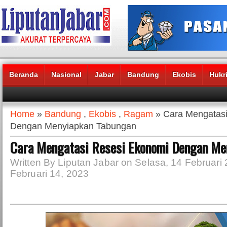
Beranda
Nasional
Jabar
Bandung
Ekobis
Hukr
Headlines News :
Home
»
Bandung
,
Ekobis
,
Ragam
» Cara Mengatasi
Dengan Menyiapkan Tabungan
Cara Mengatasi Resesi Ekonomi Dengan Me
Written By Liputan Jabar on Selasa, 14 Februari 
Februari 14, 2023