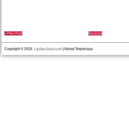
« Prev Post
Beranda
Copyright © 2016.
LiputanJabar.com
| Akurat Terpercaya
.