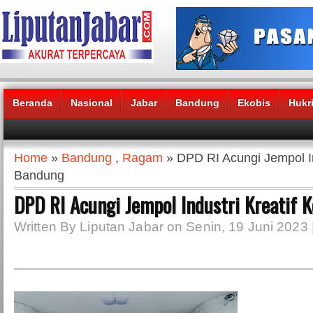
Beranda
Nasional
Jabar
Bandung
Ekobis
Hukr
Headlines News :
Home
»
Bandung
,
Ragam
» DPD RI Acungi Jempol In
Bandung
DPD RI Acungi Jempol Industri Kreatif 
Written By Liputan Jabar on Senin, 19 Juni 2023 