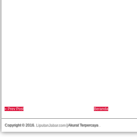
« Prev Post
Beranda
Copyright © 2016.
LiputanJabar.com
| Akurat Terpercaya
.