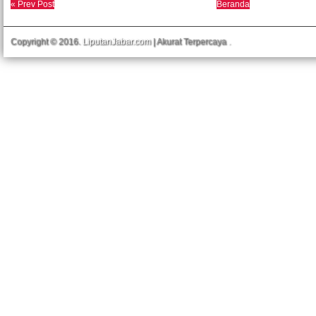
« Prev Post
Beranda
Copyright © 2016.
LiputanJabar.com
| Akurat Terpercaya
.