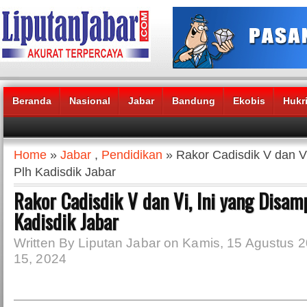
Beranda
Nasional
Jabar
Bandung
Ekobis
Hukr
Headlines News :
Home
»
Jabar
,
Pendidikan
» Rakor Cadisdik V dan V
Plh Kadisdik Jabar
Rakor Cadisdik V dan Vi, Ini yang Disam
Kadisdik Jabar
Written By Liputan Jabar on Kamis, 15 Agustus 2
15, 2024