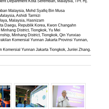
ent Department Kota Seremban, Malaysia, TPr. Hj.
mban Malaysia, Mohd Syafiq Bin Musa
alaysia, Ashidi Tarmizi
Jaya, Malaysia, Hasnizam
ota Daegu, Republik Korea, Kwon Changahn
Minhang District, Tiongkok, Yu Mei
ship, Minhang District, Tiongkok, Qin Yunxiao
wakilan Komersial Yunnan Jakarta Provinsi Yunnan,
lan Komersial Yunnan Jakarta Tiongkok, Junlei Zhang.