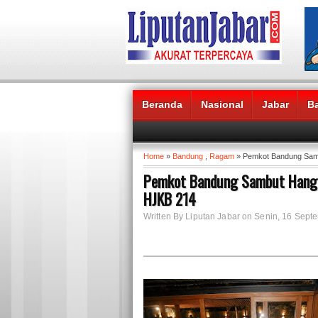
Beranda
Nasional
Jabar
B
Headlines News :
Home
»
Bandung
,
Ragam
» Pemkot Bandung Samb
Pemkot Bandung Sambut Hanga
HJKB 214
Written By Liputan Jabar on Senin, 16 Sept