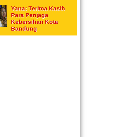
Yana: Terima Kasih
Para Penjaga
Kebersihan Kota
Bandung