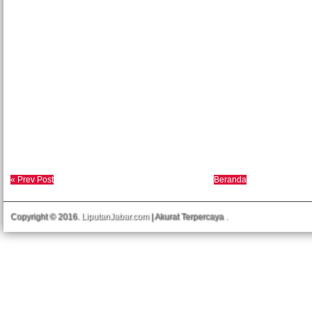
« Prev Post
Beranda
Copyright © 2016.
LiputanJabar.com
| Akurat Terpercaya
.