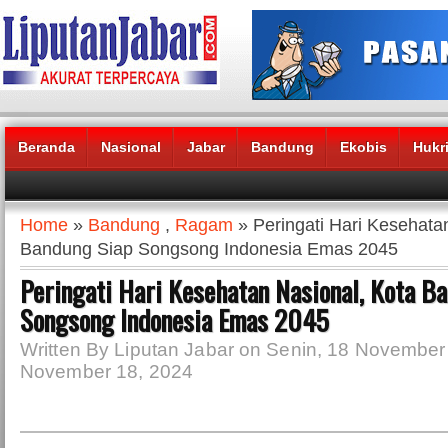
Beranda
Nasional
Jabar
Bandung
Ekobis
Hukr
Headlines News :
Home
»
Bandung
,
Ragam
» Peringati Hari Kesehata
Bandung Siap Songsong Indonesia Emas 2045
Peringati Hari Kesehatan Nasional, Kota B
Songsong Indonesia Emas 2045
Written By Liputan Jabar on Senin, 18 November 
November 18, 2024