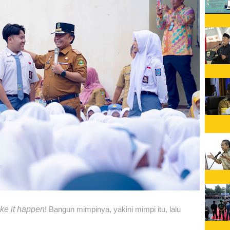
ke it happen
! Bangun mimpinya, yakini mimpi itu, lalu