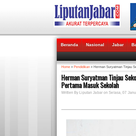
Beranda
Nasional
Jabar
B
Headlines News :
Home
»
Pendidikan
» Herman Suryatman Tinjau Sek
Herman Suryatman Tinjau Sekola
Pertama Masuk Sekolah
Written By Liputan Jabar on Selasa, 07 Janu