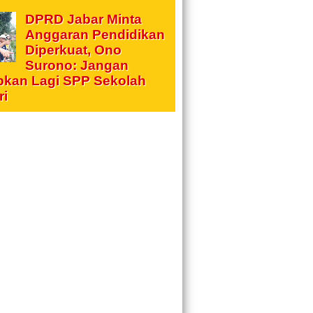
DPRD Jabar Minta
Anggaran Pendidikan
Diperkuat, Ono
Surono: Jangan
pkan Lagi SPP Sekolah
ri