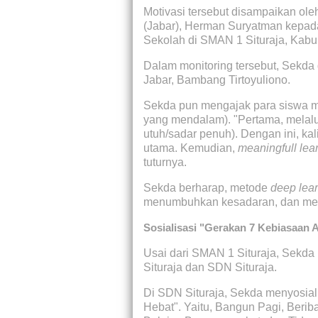
Motivasi tersebut disampaikan ole
(Jabar), Herman Suryatman kepad
Sekolah di SMAN 1 Situraja, Kabu
Dalam monitoring tersebut, Sekda
Jabar, Bambang Tirtoyuliono.
Sekda pun mengajak para siswa 
yang mendalam). "Pertama, melal
utuh/sadar penuh). Dengan ini, kal
utama. Kemudian,
meaningfull lea
tuturnya.
Sekda berharap, metode
deep lea
menumbuhkan kesadaran, dan men
Sosialisasi "Gerakan 7 Kebiasaan 
Usai dari SMAN 1 Situraja, Sekd
Situraja dan SDN Situraja.
Di SDN Situraja, Sekda menyosial
Hebat". Yaitu, Bangun Pagi, Beri