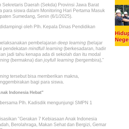
h Sekretaris Daerah (Sekda) Provinsi Jawa Barat
a para siswa dalam Monitoring Hari Pertama Masuk
paten Sumedang, Senin (6/1/2025).
 didampingi oleh Plh. Kepala Dinas Pendidikan
Hidu
Nege
melaksanakan pembelajaran
deep learning
(belajar
ui pendekatan
mindfull learning
(berkesadaran, hadir
ian jadi tahu kenapa ada di sekolah dan itu modal
rning
(bermakna) dan
joyfull learning
(bergembira),"
rning
tersebut bisa memberikan makna,
ggembirakan bagi para siswa.
Anak Indonesia Hebat"
a bersama Plh. Kadisdik mengunjungi SMPN 1
isasikan "Gerakan 7 Kebiasaan Anak Indonesia
badah, Berolahraga, Makan Sehat dan Bergizi, Gemar