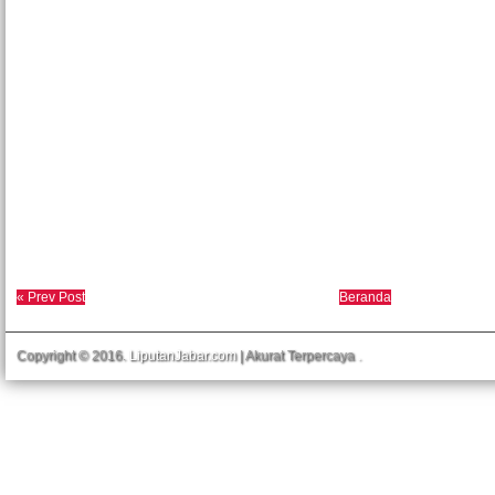
« Prev Post
Beranda
Copyright © 2016.
LiputanJabar.com
| Akurat Terpercaya
.