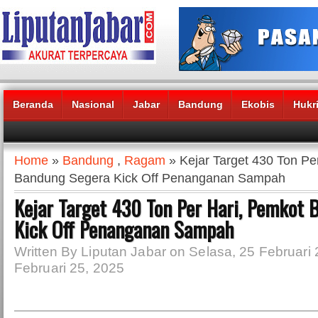
Beranda
Nasional
Jabar
Bandung
Ekobis
Hukr
Headlines News :
Home
»
Bandung
,
Ragam
» Kejar Target 430 Ton Pe
Bandung Segera Kick Off Penanganan Sampah
Kejar Target 430 Ton Per Hari, Pemkot
Kick Off Penanganan Sampah
Written By Liputan Jabar on Selasa, 25 Februari 
Februari 25, 2025