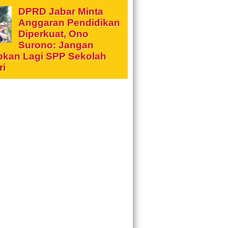
DPRD Jabar Minta
Anggaran Pendidikan
Diperkuat, Ono
Surono: Jangan
pkan Lagi SPP Sekolah
ri