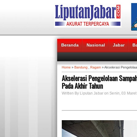
Beranda
Nasional
Jabar
B
Headlines News :
Home
»
Bandung
,
Ragam
» Akselerasi Pengelol
Akselerasi Pengelolaan Samp
Pada Akhir Tahun
Written By Liputan Jabar on Senin, 03 Maret