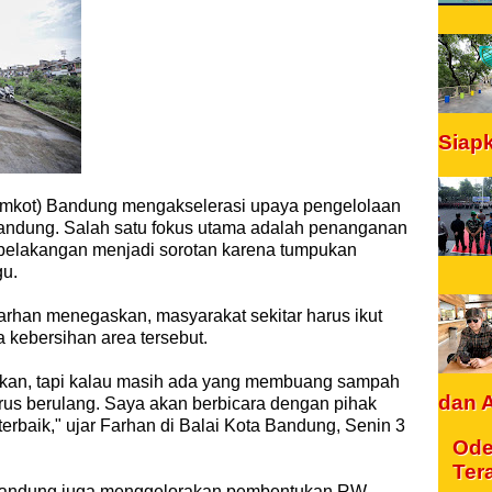
Siap
emkot) Bandung mengakselerasi upaya pengelolaan
Bandung. Salah satu fokus utama adalah penanganan
 belakangan menjadi sorotan karena tumpukan
gu.
han menegaskan, masyarakat sekitar harus ikut
 kebersihan area tersebut.
kan, tapi kalau masih ada yang membuang sampah
dan 
rus berulang. Saya akan berbicara dengan pihak
erbaik," ujar Farhan di Balai Kota Bandung, Senin 3
Ode
Ter
 Bandung juga menggelorakan pembentukan RW