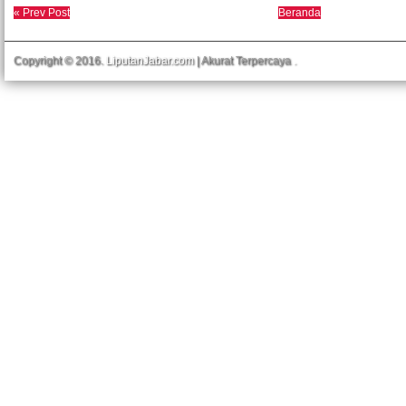
« Prev Post
Beranda
Copyright © 2016.
LiputanJabar.com
| Akurat Terpercaya
.