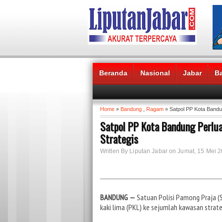
Beranda
Nasional
Jabar
B
Headlines News :
Home
»
Bandung
,
Ragam
» Satpol PP Kota Bandu
Satpol PP Kota Bandung Perlu
Strategis
Written By Liputan Jabar on Jumat, 15 Mei 2
BANDUNG —
Satuan Polisi Pamong Praja 
kaki lima (PKL) ke sejumlah kawasan strat