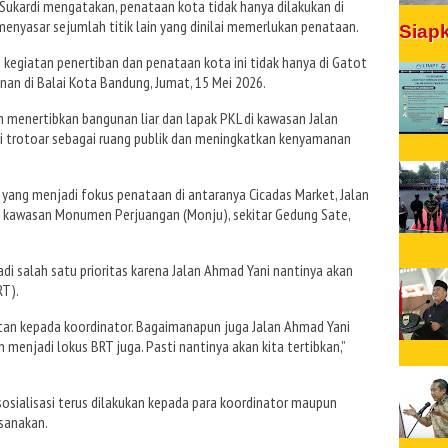
ukardi mengatakan, penataan kota tidak hanya dilakukan di
menyasar sejumlah titik lain yang dinilai memerlukan penataan.
Siap
 kegiatan penertiban dan penataan kota ini tidak hanya di Gatot
nan di Balai Kota Bandung, Jumat, 15 Mei 2026.
 menertibkan bangunan liar dan lapak PKL di kawasan Jalan
 trotoar sebagai ruang publik dan meningkatkan kenyamanan
ng menjadi fokus penataan di antaranya Cicadas Market, Jalan
n, kawasan Monumen Perjuangan (Monju), sekitar Gedung Sate,
i salah satu prioritas karena Jalan Ahmad Yani nantinya akan
RT).
an kepada koordinator. Bagaimanapun juga Jalan Ahmad Yani
 menjadi lokus BRT juga. Pasti nantinya akan kita tertibkan,”
sosialisasi terus dilakukan kepada para koordinator maupun
sanakan.