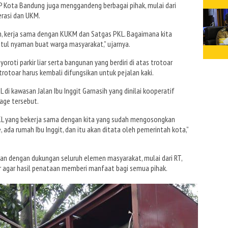
 Kota Bandung juga menggandeng berbagai pihak, mulai dari
erasi dan UKM.
n, kerja sama dengan KUKM dan Satgas PKL. Bagaimana kita
tul nyaman buat warga masyarakat,” ujarnya.
roti parkir liar serta bangunan yang berdiri di atas trotoar
otoar harus kembali difungsikan untuk pejalan kaki.
L di kawasan Jalan Ibu Inggit Garnasih yang dinilai kooperatif
age tersebut.
KL yang bekerja sama dengan kita yang sudah mengosongkan
e, ada rumah Ibu Inggit, dan itu akan ditata oleh pemerintah kota,”
an dengan dukungan seluruh elemen masyarakat, mulai dari RT,
r agar hasil penataan memberi manfaat bagi semua pihak.