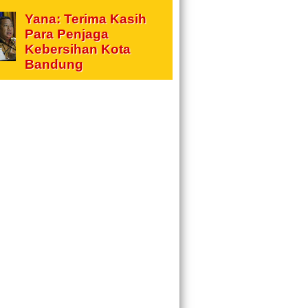
Yana: Terima Kasih
Para Penjaga
Kebersihan Kota
Bandung