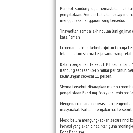
Pemkot Bandung juga memastikan hak-hak 
pengelolaan. Pemerintah akan tetap memba
menggunakan anggaran yang tersedia.
“Insyaallah sampai akhir bulan Juni gajinya
kata Farhan.
Ia menambahkan, keberlanjutan tenaga ker
lelang dalam skema kerja sama yang telah 
Dalam perjanjian tersebut, PT Fauna Land
Bandung sebesar Rp4,3 miliar per tahun. Se
keuntungan sebesar 11 persen.
Skema tersebut diharapkan mampu member
pengelolaan Bandung Zoo yang lebih profes
Mengenai rencana renovasi dan pengemba
masyarakat, Farhan mengakui hal tersebu
Meski belum mengungkapkan secara rinci ko
inovasi yang akan dihadirkan guna meningka
Kota Bandung.