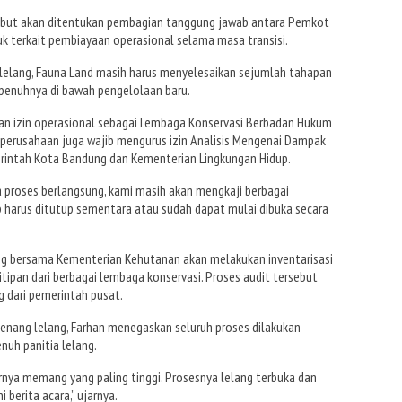
sebut akan ditentukan pembagian tanggung jawab antara Pemkot
k terkait pembiayaan operasional selama masa transisi.
lelang, Fauna Land masih harus menyelesaikan sejumlah tahapan
penuhnya di bawah pengelolaan baru.
an izin operasional sebagai Lembaga Konservasi Berbadan Hukum
 perusahaan juga wajib mengurus izin Analisis Mengenai Dampak
rintah Kota Bandung dan Kementerian Lingkungan Hidup.
a proses berlangsung, kami masih akan mengkaji berbagai
 harus ditutup sementara atau sudah dapat mulai dibuka secara
ng bersama Kementerian Kehutanan akan melakukan inventarisasi
tipan dari berbagai lembaga konservasi. Proses audit tersebut
dari pemerintah pusat.
menang lelang, Farhan menegaskan seluruh proses dilakukan
uh panitia lelang.
nya memang yang paling tinggi. Prosesnya lelang terbuka dan
berita acara,” ujarnya.