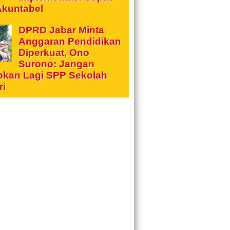
Akuntabel
DPRD Jabar Minta
Anggaran Pendidikan
Diperkuat, Ono
Surono: Jangan
pkan Lagi SPP Sekolah
ri