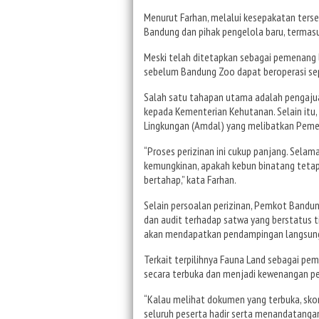
Menurut Farhan, melalui kesepakatan ter
Bandung dan pihak pengelola baru, termasu
Meski telah ditetapkan sebagai pemenang 
sebelum Bandung Zoo dapat beroperasi se
Salah satu tahapan utama adalah pengaju
kepada Kementerian Kehutanan. Selain itu,
Lingkungan (Amdal) yang melibatkan Peme
“Proses perizinan ini cukup panjang. Selam
kemungkinan, apakah kebun binatang tetap
bertahap,” kata Farhan.
Selain persoalan perizinan, Pemkot Bandu
dan audit terhadap satwa yang berstatus ti
akan mendapatkan pendampingan langsung 
Terkait terpilihnya Fauna Land sebagai pe
secara terbuka dan menjadi kewenangan pen
“Kalau melihat dokumen yang terbuka, skor
seluruh peserta hadir serta menandatangani 