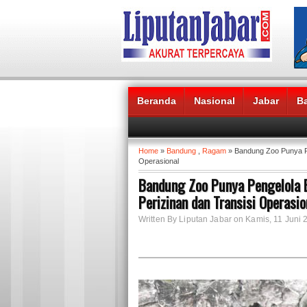
Beranda
Nasional
Jabar
B
Headlines News :
Home
»
Bandung
,
Ragam
» Bandung Zoo Punya Pe
Operasional
Bandung Zoo Punya Pengelola 
Perizinan dan Transisi Operasio
Written By Liputan Jabar on Kamis, 11 Juni 