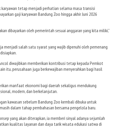
karyawan tetap menjadi perhatian selama masa transisi
yarkan gaji karyawan Bandung Zoo hingga akhir Juni 2026
 akan dibayarkan oleh pemerintah sesuai anggaran yang kita miliki,”
ja menjadi salah satu syarat yang wajib dipenuhi oleh pemenang
disiapkan.
 Ancol diwajibkan memberikan kontribusi tetap kepada Pemkot
lain itu, perusahaan juga berkewajiban menyerahkan bagi hasil
ikan manfaat ekonomi bagi daerah sekaligus mendukung
ional, modern, dan berkelanjutan.
ngan kawasan sebelum Bandung Zoo kembali dibuka untuk
t masih dalam tahap pembahasan bersama pengelola baru.
nsep yang akan diterapkan, ia memberi sinyal adanya sejumlah
tkan kualitas layanan dan daya tarik wisata edukasi satwa di