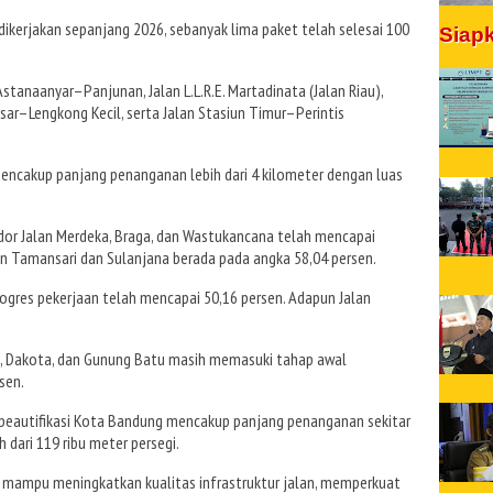
 dikerjakan sepanjang 2026, sebanyak lima paket telah selesai 100
Siap
stanaanyar–Panjunan, Jalan L.L.R.E. Martadinata (Jalan Riau),
Besar–Lengkong Kecil, serta Jalan Stasiun Timur–Perintis
mencakup panjang penanganan lebih dari 4 kilometer dengan luas
idor Jalan Merdeka, Braga, dan Wastukancana telah mencapai
an Tamansari dan Sulanjana berada pada angka 58,04 persen.
rogres pekerjaan telah mencapai 50,16 persen. Adapun Jalan
II, Dakota, dan Gunung Batu masih memasuki tahap awal
sen.
m beautifikasi Kota Bandung mencakup panjang penanganan sekitar
 dari 119 ribu meter persegi.
mampu meningkatkan kualitas infrastruktur jalan, memperkuat