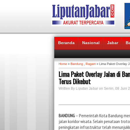
Beranda
Nasional
Jabar
B
Headlines News :
Home
»
Bandung
,
Ragam
» Lima Paket Overlay J
Lima Paket Overlay Jalan di B
Terus Dikebut
Written By Liputan Jabar on Senin, 08 Juni 
BANDUNG
– Pemerintah Kota Bandung menca
jalan koridor wisata. Selain penataan troto
peningkatan infrastruktur telah menunjukka