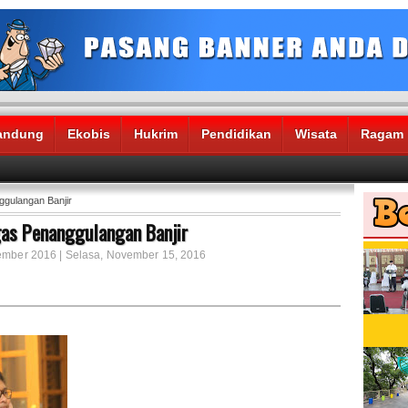
andung
Ekobis
Hukrim
Pendidikan
Wisata
Ragam
gulangan Banjir
as Penanggulangan Banjir
vember 2016 | Selasa, November 15, 2016