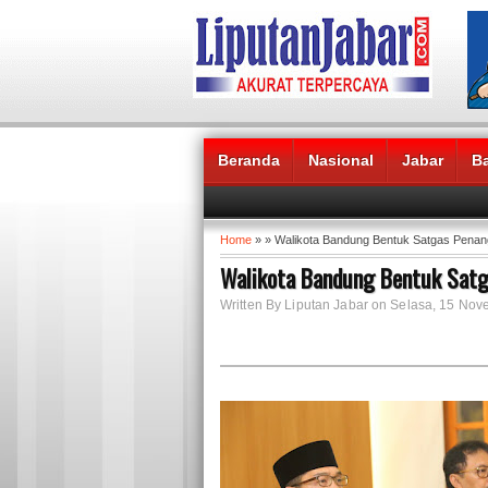
Beranda
Nasional
Jabar
B
Headlines News :
Home
» » Walikota Bandung Bentuk Satgas Penang
Walikota Bandung Bentuk Satg
Written By Liputan Jabar on Selasa, 15 No