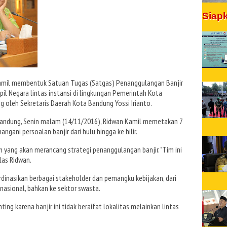
Siap
Kamil membentuk Satuan Tugas (Satgas) Penanggulangan Banjir
pil Negara lintas instansi di lingkungan Pemerintah Kota
g oleh Sekretaris Daerah Kota Bandung Yossi Irianto.
Bandung, Senin malam (14/11/2016), Ridwan Kamil memetakan 7
gani persoalan banjir dari hulu hingga ke hilir.
yang akan merancang strategi penanggulangan banjir. "Tim ini
las Ridwan.
inasikan berbagai stakeholder dan pemangku kebijakan, dari
, nasional, bahkan ke sektor swasta.
ting karena banjir ini tidak beraifat lokalitas melainkan lintas