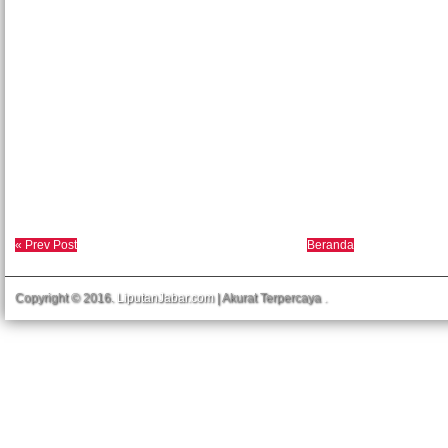
« Prev Post
Beranda
Copyright © 2016.
LiputanJabar.com
| Akurat Terpercaya
.