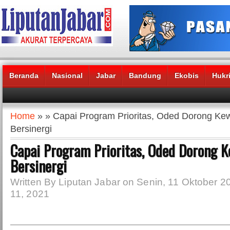
Beranda
Nasional
Jabar
Bandung
Ekobis
Hukr
Headlines News :
Home
» » Capai Program Prioritas, Oded Dorong Ke
Bersinergi
Capai Program Prioritas, Oded Dorong K
Bersinergi
Written By Liputan Jabar on Senin, 11 Oktober 2
11, 2021