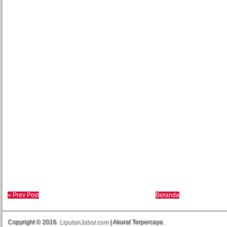
« Prev Post
Beranda
Copyright © 2016.
LiputanJabar.com
| Akurat Terpercaya
.