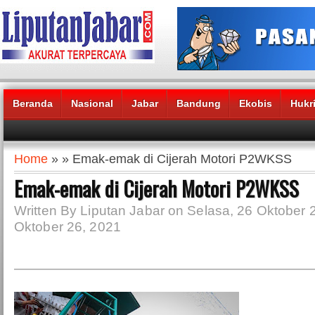
Beranda
Nasional
Jabar
Bandung
Ekobis
Hukr
Headlines News :
Home
» » Emak-emak di Cijerah Motori P2WKSS
Emak-emak di Cijerah Motori P2WKSS
Written By Liputan Jabar on Selasa, 26 Oktober 
Oktober 26, 2021