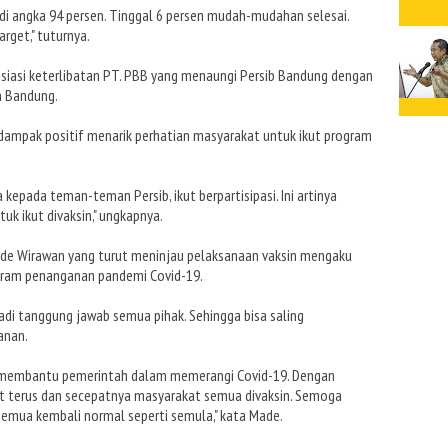
 di angka 94 persen. Tinggal 6 persen mudah-mudahan selesai.
rget," tuturnya.
siasi keterlibatan PT. PBB yang menaungi Persib Bandung dengan
a Bandung.
 dampak positif menarik perhatian masyarakat untuk ikut program
a kepada teman-teman Persib, ikut berpartisipasi. Ini artinya
k ikut divaksin," ungkapnya.
Made Wirawan yang turut meninjau pelaksanaan vaksin mengaku
ogram penanganan pandemi Covid-19.
adi tanggung jawab semua pihak. Sehingga bisa saling
anan.
a membantu pemerintah dalam memerangi Covid-19. Dengan
t terus dan secepatnya masyarakat semua divaksin. Semoga
emua kembali normal seperti semula," kata Made.