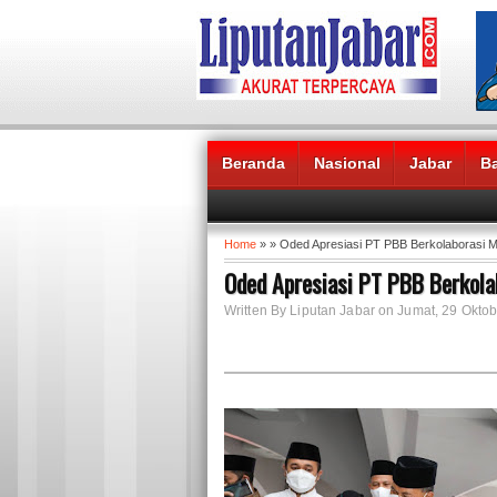
Beranda
Nasional
Jabar
B
Headlines News :
Home
» » Oded Apresiasi PT PBB Berkolaborasi M
Oded Apresiasi PT PBB Berkola
Written By Liputan Jabar on Jumat, 29 Oktob