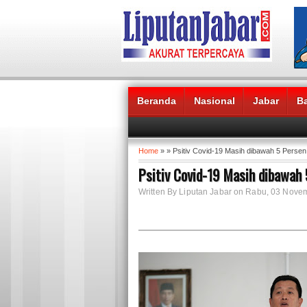
Beranda
Nasional
Jabar
B
Headlines News :
Home
» » Psitiv Covid-19 Masih dibawah 5 Perse
Psitiv Covid-19 Masih dibawah
Written By Liputan Jabar on Rabu, 03 Nov