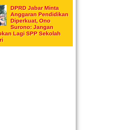
DPRD Jabar Minta
Anggaran Pendidikan
Diperkuat, Ono
Surono: Jangan
pkan Lagi SPP Sekolah
ri