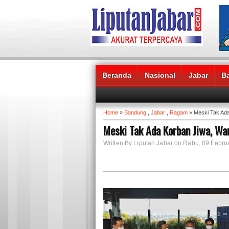
Beranda
Nasional
Jabar
B
Headlines News :
Home
»
Bandung
,
Jabar
,
Ragam
» Meski Tak Ada
Meski Tak Ada Korban Jiwa, Wa
Written By Liputan Jabar on Rabu, 09 Februa