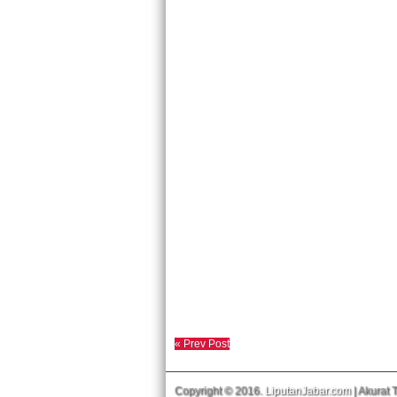
« Prev Post
Copyright © 2016.
LiputanJabar.com
| Akurat