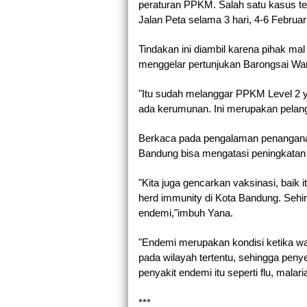
peraturan PPKM. Salah satu kasus ter
Jalan Peta selama 3 hari, 4-6 Februar
Tindakan ini diambil karena pihak ma
menggelar pertunjukan Barongsai War 
"Itu sudah melanggar PPKM Level 2 ya
ada kerumunan. Ini merupakan pelang
Berkaca pada pengalaman penanganan
Bandung bisa mengatasi peningkatan k
"Kita juga gencarkan vaksinasi, baik i
herd immunity di Kota Bandung. Sehin
endemi,"imbuh Yana.
"Endemi merupakan kondisi ketika waba
pada wilayah tertentu, sehingga penye
penyakit endemi itu seperti flu, malari
***