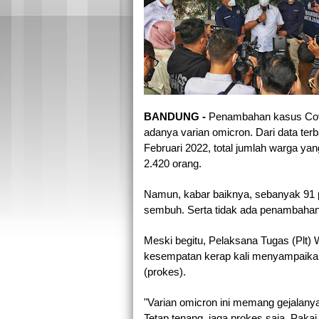
BANDUNG - 
Penambahan kasus Covi
adanya varian omicron. Dari data terb
Februari 2022, total jumlah warga yan
2.420 orang.
Namun, kabar baiknya, sebanyak 91 p
sembuh. Serta tidak ada penambahan 
Meski begitu, Pelaksana Tugas (Plt) 
kesempatan kerap kali menyampaikan u
(prokes).
"Varian omicron ini memang gejalanya 
Tetap tenang, jaga prokes saja. Pakai 