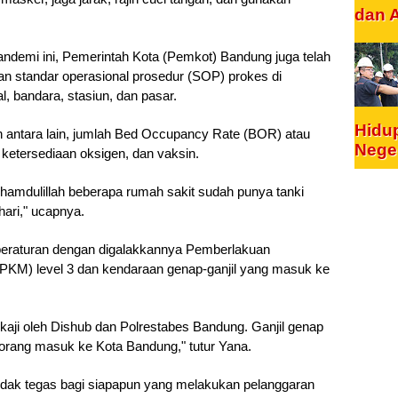
dan 
demi ini, Pemerintah Kota (Pemkot) Bandung juga telah 
n standar operasional prosedur (SOP) prokes di 
al, bandara, stasiun, dan pasar. 
Hidu
n antara lain, jumlah Bed Occupancy Rate (BOR) atau 
Nege
, ketersediaan oksigen, dan vaksin. 
lhamdulillah beberapa rumah sakit sudah punya tanki 
ari," ucapnya.
eraturan dengan digalakkannya Pemberlakuan 
KM) level 3 dan kendaraan genap-ganjil yang masuk ke 
ikaji oleh Dishub dan Polrestabes Bandung. Ganjil genap 
gi orang masuk ke Kota Bandung," tutur Yana.
ak tegas bagi siapapun yang melakukan pelanggaran 