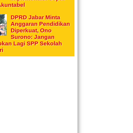
Akuntabel
DPRD Jabar Minta
Anggaran Pendidikan
Diperkuat, Ono
Surono: Jangan
pkan Lagi SPP Sekolah
ri