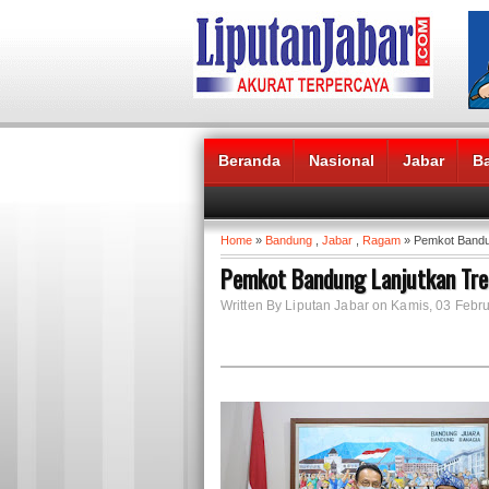
Beranda
Nasional
Jabar
B
Headlines News :
Home
»
Bandung
,
Jabar
,
Ragam
» Pemkot Bandu
Pemkot Bandung Lanjutkan Tre
Written By Liputan Jabar on Kamis, 03 Febru