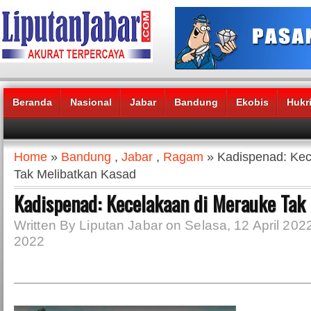
Beranda
Nasional
Jabar
Bandung
Ekobis
Hukr
Headlines News :
Home
»
Bandung
,
Jabar
,
Ragam
» Kadispenad: Kec
Tak Melibatkan Kasad
Kadispenad: Kecelakaan di Merauke Tak
Written By Liputan Jabar on Selasa, 12 April 2022 
2022