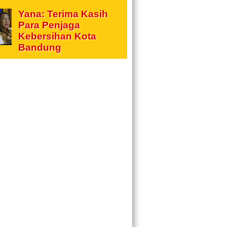
Yana: Terima Kasih
Para Penjaga
Kebersihan Kota
Bandung