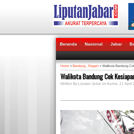
Beranda
Nasional
Jabar
B
Headlines News :
Home
»
Bandung
,
Ragam
» Walikota Bandung Cek
Walikota Bandung Cek Kesiapan
Written By Liputan Jabar on Kamis, 21 April 