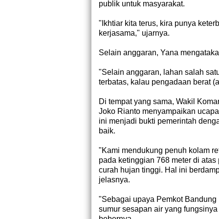
publik untuk masyarakat.
"Ikhtiar kita terus, kira punya kete
kerjasama," ujarnya.
Selain anggaran, Yana mengatakan
"Selain anggaran, lahan salah satu
terbatas, kalau pengadaan berat (
Di tempat yang sama, Wakil Koman
Joko Rianto menyampaikan ucapan 
ini menjadi bukti pemerintah de
baik.
"Kami mendukung penuh kolam reten
pada ketinggian 768 meter di ata
curah hujan tinggi. Hal ini berda
jelasnya.
"Sebagai upaya Pemkot Bandung un
sumur sesapan air yang fungsinya 
bebernya.