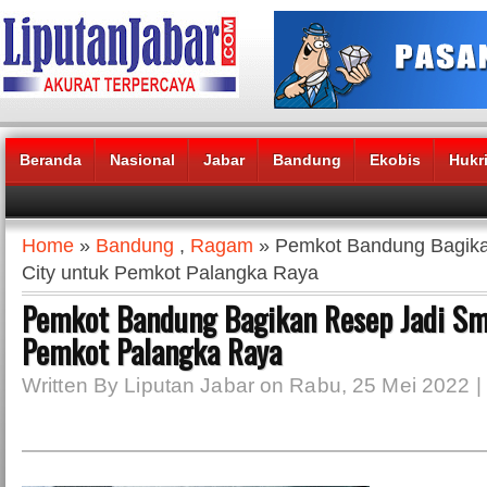
Beranda
Nasional
Jabar
Bandung
Ekobis
Hukr
Headlines News :
Home
»
Bandung
,
Ragam
» Pemkot Bandung Bagika
City untuk Pemkot Palangka Raya
Pemkot Bandung Bagikan Resep Jadi Sm
Pemkot Palangka Raya
Written By Liputan Jabar on Rabu, 25 Mei 2022 |