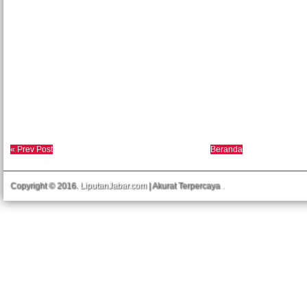
« Prev Post
Beranda
Copyright © 2016.
LiputanJabar.com
| Akurat Terpercaya
.