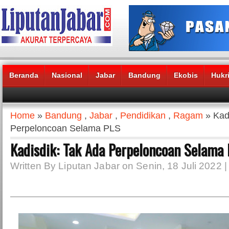
Beranda
Nasional
Jabar
Bandung
Ekobis
Hukr
Headlines News :
Home
»
Bandung
,
Jabar
,
Pendidikan
,
Ragam
» Kad
Perpeloncoan Selama PLS
Kadisdik: Tak Ada Perpeloncoan Selama
Written By Liputan Jabar on Senin, 18 Juli 2022 |