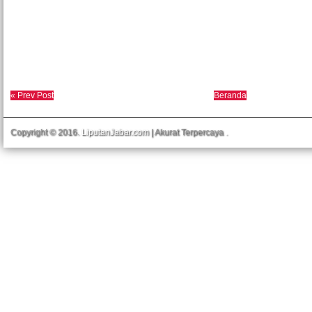
« Prev Post
Beranda
Copyright © 2016.
LiputanJabar.com
| Akurat Terpercaya
.