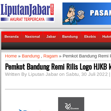
Beranda
Nasional
Jabar
Bandung
Ekobis
Hukr
Headlines News :
Home
»
Bandung
,
Ragam
» Pemkot Bandung Remi R
Pemkot Bandung Remi Rilis Logo HJKB 
Written By Liputan Jabar on Sabtu, 30 Juli 2022 |