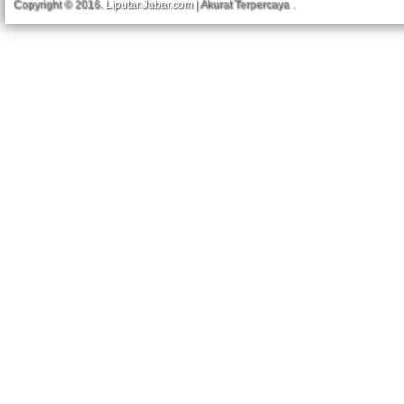
Copyright © 2016.
LiputanJabar.com
| Akurat Terpercaya
.