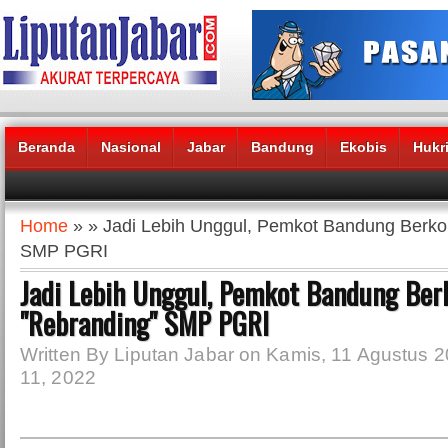
Beranda
Nasional
Jabar
Bandung
Ekobis
Hukr
Headlines News :
Home
» » Jadi Lebih Unggul, Pemkot Bandung Berk
SMP PGRI
Jadi Lebih Unggul, Pemkot Bandung Be
"Rebranding" SMP PGRI
Written By Liputan Jabar on Kamis, 11 Agustus 2
11, 2022