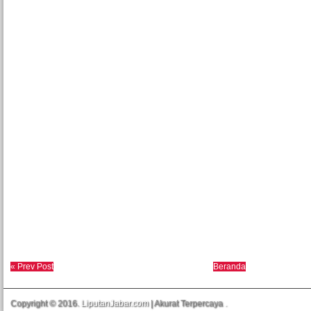
« Prev Post
Beranda
Copyright © 2016.
LiputanJabar.com
| Akurat Terpercaya
.