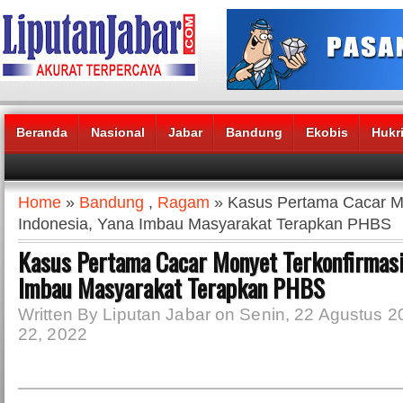
Beranda
Nasional
Jabar
Bandung
Ekobis
Hukr
Headlines News :
Home
»
Bandung
,
Ragam
» Kasus Pertama Cacar Mo
Indonesia, Yana Imbau Masyarakat Terapkan PHBS
Kasus Pertama Cacar Monyet Terkonfirmasi 
Imbau Masyarakat Terapkan PHBS
Written By Liputan Jabar on Senin, 22 Agustus 2
22, 2022