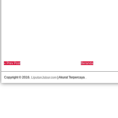
« Prev Post
Beranda
Copyright © 2016.
LiputanJabar.com
| Akurat Terpercaya
.